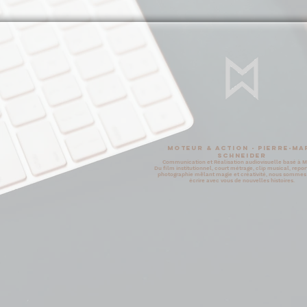
Moteur & Action - Pierre-Ma
SCHNEIDER
Communication et Réalisation audiovisuelle basé à 
Du film institutionnel, court métrage, clip musical, repor
photographie mêlant magie et créativité, nous sommes 
écrire avec vous de nouvelles histoires.