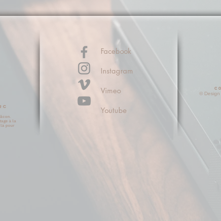
Facebook
Instagram
Vimeo
C
© Design 
rc
Youtube
Mâcon.
tage à la
là pour